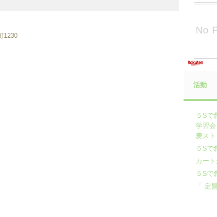
1230
活動
５Sで
学習会
麦スト
５Sで
カート
５Sで
「 定