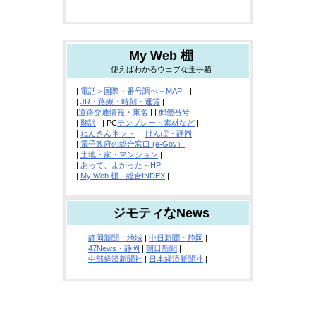
My Web 棚
使えばわかるウェブな玉手箱
|
電話＞国際・番号調べ＋MAP
|
|
JR・路線・時刻・運賃
|
|
道路交通情報・東名
| |
郵便番号
|
|
翻訳
| | PC
テンプレート素材など
|
|
ねんきんネット
| |
けんぽ・静岡
|
|
電子政府の総合窓口 (e-Gov）
|
|
土地・家・マンション
|
|
あって、よかった～HP
|
|
My Web 棚 総合INDEX
|
ジモティなNews
|
静岡新聞・地域
|
中日新聞・静岡
|
|
47News・静岡
|
朝日新聞
|
|
中部経済新聞社
|
日本経済新聞社
|