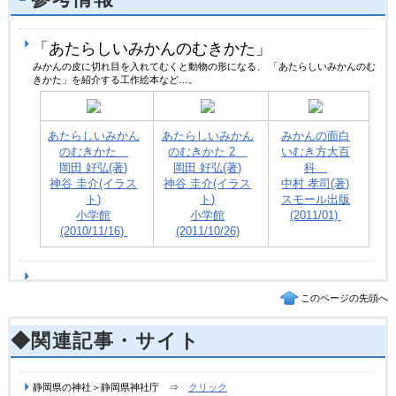
「あたらしいみかんのむきかた」
みかんの皮に切れ目を入れてむくと動物の形になる、 「あたらしいみかんのむ
きかた」を紹介する工作絵本など…。
あたらしいみかん
あたらしいみかん
みかんの面白
のむきかた
のむきかた 2
いむき方大百
岡田 好弘(著)
岡田 好弘(著)
科
神谷 圭介(イラス
神谷 圭介(イラス
中村 孝司(著)
ト)
ト)
スモール出版
小学館
小学館
(2011/01)
(2010/11/16)
(2011/10/26)
このページの先頭へ
◆関連記事・サイト
静岡県の神社＞静岡県神社庁 ⇒
クリック