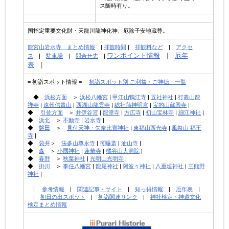
ス随時有り。
国指定重要文化財・天龍川龍神化神、厄除子安地蔵尊。
龍宮山岩水寺 まとめ情報
|
拝観時間
|
拝観料など
|
アクセ
ワンポイント情報
|
厄年
ス
|
駐車場
|
問合せ先
|
表
|
= 初詣スポット情報 =
初詣スポット別 ご利益・ご神徳・一覧
◆
浜松方面
＞
浜松八幡宮
|
甲江山鴨江寺
|
五社神社
|
行龕山龍
禅寺
|
遠州信貴山
|
西湖山龍雲寺
|
総社蒲神明宮
|
宝的山蔵興寺
|
◆
引佐方面
＞
井伊谷宮
|
龍潭寺
|
方広寺
|
初山宝林寺
|
細江神社
|
◆
浜北
＞
不動寺
|
岩水寺
|
◆
磐田
＞
見付天神・矢奈比賣神社
|
東福山西光寺
|
風祭山 福王
寺
|
◆
袋井
＞
法多山尊永寺
|
可睡斎
|
油山寺
|
◆
森
＞
小國神社
|
蓮華寺
|
橘谷山大洞院
|
◆
春野
＞
秋葉神社
|
光明山光明寺
|
◆
掛川
＞
事任八幡宮
|
龍尾神社
|
阿波々神社
|
八重垣神社
|
三熊野
神社
|
|
参考情報
|
関連記事・サイト
|
知っ得情報
|
厄年表
|
|
初日の出スポット
|
初詣関連リンク
|
神社検定・神道文化
検定まとめ情報