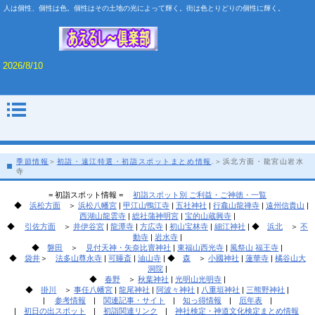
人は個性、個性は色。個性はその土地の光によって輝く。街は色とりどりの個性に輝く。
2026/8/10
季節情報
＞
初詣・遠江特選・初詣スポットまとめ情報
.＞浜北方面・龍宮山岩水
寺
= 初詣スポット情報 =
初詣スポット別 ご利益・ご神徳・一覧
◆
浜松方面
＞
浜松八幡宮
|
甲江山鴨江寺
|
五社神社
|
行龕山龍禅寺
|
遠州信貴山
|
西湖山龍雲寺
|
総社蒲神明宮
|
宝的山蔵興寺
|
◆
引佐方面
＞
井伊谷宮
|
龍潭寺
|
方広寺
|
初山宝林寺
|
細江神社
| ◆
浜北
＞
不
動寺
|
岩水寺
|
◆
磐田
＞
見付天神・矢奈比賣神社
|
東福山西光寺
|
風祭山 福王寺
|
◆
袋井
＞
法多山尊永寺
|
可睡斎
|
油山寺
| ◆
森
＞
小國神社
|
蓮華寺
|
橘谷山大
洞院
|
◆
春野
＞
秋葉神社
|
光明山光明寺
|
◆
掛川
＞
事任八幡宮
|
龍尾神社
|
阿波々神社
|
八重垣神社
|
三熊野神社
|
|
参考情報
|
関連記事・サイト
|
知っ得情報
|
厄年表
|
|
初日の出スポット
|
初詣関連リンク
|
神社検定・神道文化検定まとめ情報