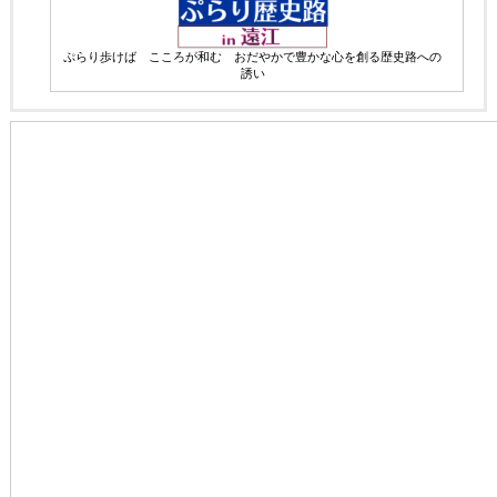
ぷらり歩けば こころが和む おだやかで豊かな心を創る歴史路への
誘い