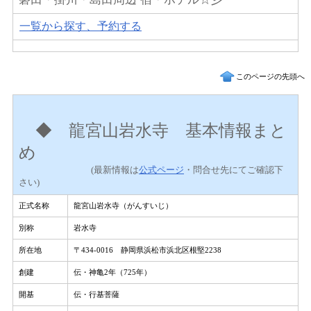
一覧から探す、予約する
このページの先頭へ
◆
龍宮山岩水寺 基本情報まと
め
(最新情報は
公式ページ
・問合せ先にてご確認下
さい)
正式名称
龍宮山岩水寺（がんすいじ）
別称
岩水寺
所在地
〒434-0016 静岡県浜松市浜北区根堅2238
創建
伝・神亀2年（725年）
開基
伝・行基菩薩