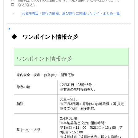
□ などなど。
・
浜名湖周辺・旅行の情報、及び旅行に関連したサイトまとめ一覧
◆ ワンポイント情報☆彡
ワンポイント情報☆彡
家内安全・安産・お宮参り・開運厄除
12月31日 23時45分～
除夜の鐘
※甘酒の無料接待有り。
元旦～5日。
初詣
※正月3日間＞厄除けのお地蔵様（国 指定
重要文化財）厨子開扉。
2月第3日曜
※奉納芸能と投げ餅開始時間：
第1回目＞11：00 第2回目＞13：00 第
星まつり・大祭
3回目＞15：00
※遠州鉄道「遠州岩水寺」駅より臨時バ