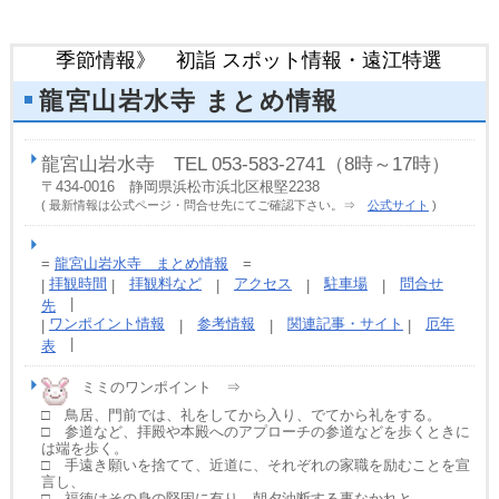
季節情報》 初詣 スポット情報・遠江特選
龍宮山岩水寺 まとめ情報
龍宮山岩水寺 TEL 053-583-2741（8時～17時）
〒434-0016 静岡県浜松市浜北区根堅2238
( 最新情報は公式ページ・問合せ先にてご確認下さい。⇒
公式サイト
)
=
龍宮山岩水寺 まとめ情報
=
拝観時間
拝観料など
アクセス
駐車場
問合せ
|
|
|
|
|
|
先
ワンポイント情報
参考情報
関連記事・サイト
厄年
|
|
|
|
|
表
ミミのワンポイント ⇒
□ 鳥居、門前では、礼をしてから入り、でてから礼をする。
□ 参道など、拝殿や本殿へのアプローチの参道などを歩くときに
は端を歩く。
□ 手遠き願いを捨てて、近道に、それぞれの家職を励むことを宣
言し、
□ 福徳はその身の堅固に有り。朝夕油断する事なかれと…。