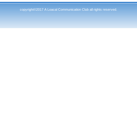
copyright©2017 A Loacal Communication Club all rights reserved.