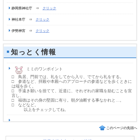
静岡県神社庁 ⇒
クリック
神社本庁 ⇒
クリック
伊勢神宮 ⇒
クリック
知っとく情報
ミミのワンポイント
□ 鳥居、門前では、礼をしてから入り、でてから礼をする。
□ 参道など、拝殿や本殿へのアプローチの参道などを歩くときに
は端を歩く。
□ 手遠き願いを捨てて、近道に、それぞれの家職を励むことを宣
言し、
□ 福徳はその身の堅固に有り。朝夕油断する事なかれと…。
□ などなど。
以上をチェックしてね。
このページの先頭へ