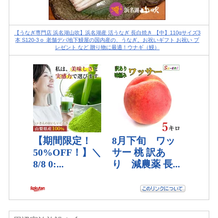
【うなぎ専門店 浜名湖山吹】浜名湖産 活うなぎ 長白焼き 【中】110gサイズ3
本 S120-3 о_老舗デパ地下鰻屋の国内産の、うなぎ。お祝いギフト お祝い プ
レゼント など 贈り物に最適！ウナギ（鰻）