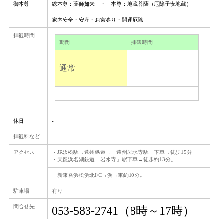
御本尊
総本尊：薬師如来 ・ 本尊：地蔵菩薩（厄除子安地蔵）
家内安全・安産・お宮参り・開運厄除
拝観時間
期間
拝観時間
通常
休日
-
拝観料など
-
アクセス
・JR浜松駅→遠州鉄道→「遠州岩水寺駅」下車→徒歩15分
・天龍浜名湖鉄道「岩水寺」駅下車→徒歩約13分。
・新東名浜松浜北I/C→浜→車約10分。
駐車場
有り
問合せ先
053-583-2741（8時～17時）