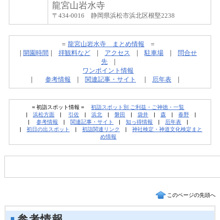
龍宮山岩水寺
〒434-0016 静岡県浜松市浜北区根堅2238
=
龍宮山岩水寺 まとめ情報
=
|
開園時間
|
拝観料など
|
アクセス
|
駐車場
|
問合せ
先
|
ワンポイント情報
|
参考情報
|
関連記事・サイト
|
厄年表
|
= 初詣スポット情報 =
初詣スポット別 ご利益・ご神徳・一覧
|
浜松方面
|
引佐
|
浜北
|
磐田
|
袋井
|
森
|
春野
|
|
参考情報
|
関連記事・サイト
|
知っ得情報
|
厄年表
|
|
初日の出スポット
|
初詣関連リンク
|
神社検定・神道文化検定まと
め情報
このページの先頭へ
参考情報