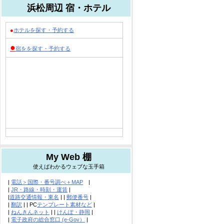
浜松周辺 宿・ホテル
●
ホテルを探す・予約する
●
宿をを探す・予約する
My Web 棚
使えばわかるウェブな玉手箱
|
電話＞国際・番号調べ＋MAP
|
|
JR・路線・時刻・運賃
|
|
道路交通情報・東名
| |
郵便番号
|
|
翻訳
| | PC
テンプレート素材など
|
|
ねんきんネット
| |
けんぽ・静岡
|
|
電子政府の総合窓口 (e-Gov）
|