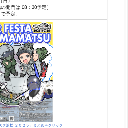
（日）
の開門は 08：30予定）
まで予定。
スタ浜松 ２０２５」まとめ⇒クリック