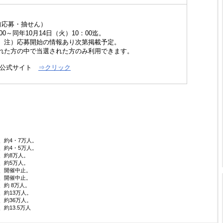
前応募・抽せん）
0～同年10月14日（火）10：00迄。
。注）応募開始の情報あり次第掲載予定。
れた方の中で当選された方のみ利用できます。
・公式サイト
⇒クリック
、約4・7万人。
、約4・5万人。
、約8万人。
、約5万人。
、開催中止。
、開催中止。
約 8万人。
、約13万人。
、約36万人。
約13.5万人