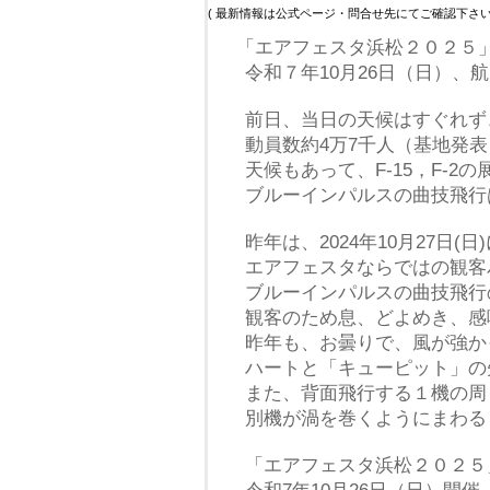
( 最新情報は公式ページ・問合せ先にてご確認下
「エアフェスタ浜松２０２５
令和７年10月26日（日）、航
前日、当日の天候はすぐれず、
動員数約4万7千人（基地発表
天候もあって、F-15，F-2の
ブルーインパルスの曲技飛行は、
昨年は、2024年10月27日(日
エアフェスタならではの観客
ブルーインパルスの曲技飛行
観客のため息、どよめき、感
昨年も、お曇りで、風が強か
ハートと「キューピット」の矢
また、背面飛行する１機の周
別機が渦を巻くようにまわる「
「エアフェスタ浜松２０２５