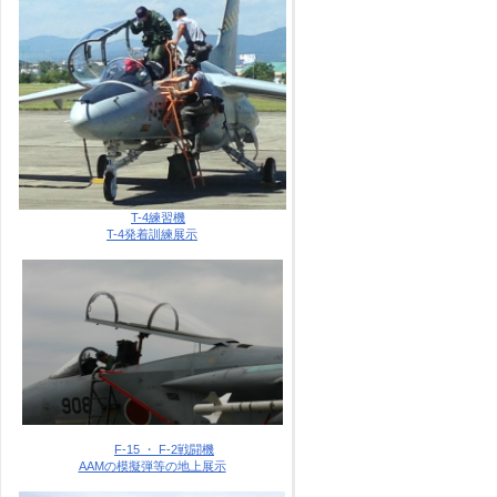
T-4練習機
T-4発着訓練展示
F-15 ・ F-2戦闘機
AAMの模擬弾等の地上展示