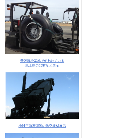
普段浜松基地で使われている
地上動力器材など展示
地対空誘導弾等の防空器材展示