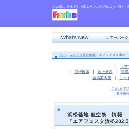
人は個性、個性は色。個性はその土地の光によって輝く。
What's New
エアーパーク
TOP
＞
ふぁるべ季節情報
＞エアフェスタ浜松・
|
エア
|
飛行展示
|
地上展示
|
装備
|
会場案内図
|
シャ
|
これまでの
｜
参考情
浜松基地 航空祭 情報
『エアフェスタ浜松202