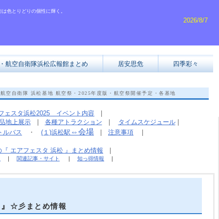
街は色とりどりの個性に輝く。
2026/8/7
・航空自衛隊浜松広報館まとめ
居安思危
四季彩々
航空自衛隊 浜松基地 航空祭・2025年度版・航空祭開催予定・各基地
フェスタ浜松2025 イベント内容
|
品地上展示
|
各種アトラクション
|
タイムスケジュール
|
⇔会場
トルバス
・
(１)浜松駅
|
注意事項
|
『 エアフェスタ 浜松 』まとめ情報
|
報
｜
関連記事・サイト
｜
知っ得情報
｜
５』
☆彡まとめ情報