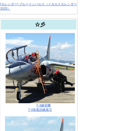
[カレンダー] ブルーインパルス（イカロスカレンダー
2025）
☆彡
T-4練習機
T-4発着訓練展示