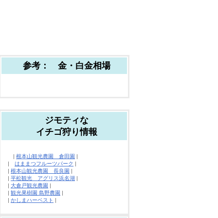
参考： 金・白金相場
ジモティな
イチゴ狩り情報
|
根本山観光農園 倉田園
|
|
はままつフルーツパーク
|
|
根本山観光農園 長良園
|
|
平松観光 アグリス浜名湖
|
|
大倉戸観光農園
|
|
観光果樹園 島野農園
|
|
かしまハーベスト
|