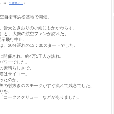
さい。⇒
公式サイト
)
」
空自衛隊浜松基地で開催。
曇天ときおりの小雨にもかかわらず、
）と、大勢の航空ファンが訪れた。
展示飛行中止、
20分遅れの13：00スタートでした。
)に開催され、約4万5千人が訪れ、
パワーでした。
の素晴らしさで、
嘆はサイコー。
ったのか、
の射抜きのスモークがすぐ流れて残念でした。
りを、
コークスクリュー」などがありました。
」